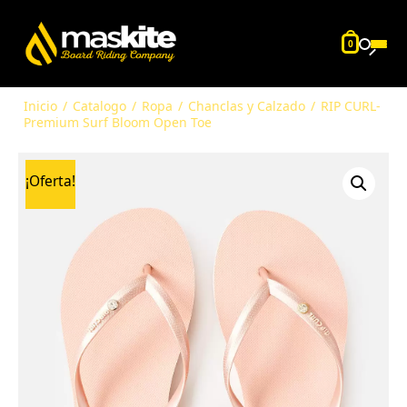
0
Inicio
/
Catalogo
/
Ropa
/
Chanclas y Calzado
/
RIP CURL-
Premium Surf Bloom Open Toe
¡Oferta!