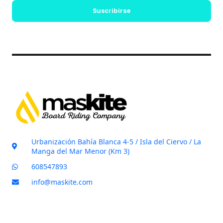
l
s
Suscribirse
*
i
l
l
a
s
d
e
v
e
r
i
Urbanización Bahía Blanca 4-5 / Isla del Ciervo / La
f
Manga del Mar Menor (Km 3)
i
608547893
c
info@maskite.com
a
c
i
ó