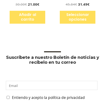
30.00
€
21.00
€
45.84
€
31.49
€
Añadir al
Seleccionar
carrito
opciones
Suscríbete a nuestro Boletín de noticias y
recíbelo en tu correo
E
m
a
C
Entiendo y acepto la política de privacidad
i
a