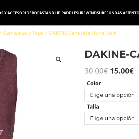
S Y ACCESORIOS
ROPA
STAND UP PADDLE
SURF
WINDSURF
FUNDAS ASIENT
/
Camisetas y Tops
/
DAKINE-Camiseta Fiona Tank
DAKINE-C
30.00
€
15.00
€
Color
Talla