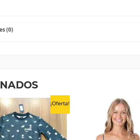
s (0)
ONADOS
¡Oferta!