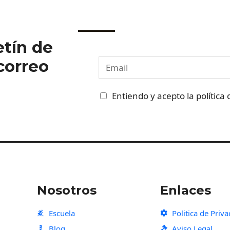
etín de
 correo
E
m
a
C
Entiendo y acepto la política
i
a
l
s
*
i
l
l
a
Nosotros
Enlaces
s
d
Escuela
Politica de Priv
e
Blog
Aviso Legal