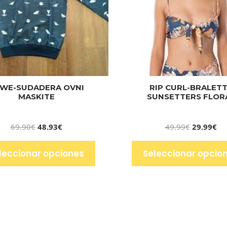
WE-SUDADERA OVNI
RIP CURL-BRALET
MASKITE
SUNSETTERS FLOR
69.90
€
48.93
€
49.99
€
29.99
€
leccionar opciones
Seleccionar opcio