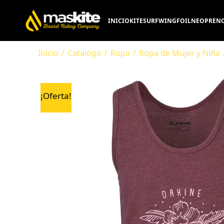
INICIO
KITESURF
WINGFOIL
NEOPRENO
Inicio
/
Catalogo
/
Ropa
/
Ropa de Mujer y Niña
¡Oferta!