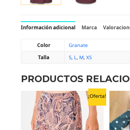
Información adicional
Marca
Valoracione
Color
Granate
Talla
S
,
L
,
M
,
XS
PRODUCTOS RELACI
¡Oferta!