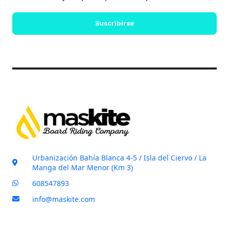
i
a
l
s
Suscribirse
*
i
l
l
a
s
d
e
v
e
r
i
Urbanización Bahía Blanca 4-5 / Isla del Ciervo / La
f
Manga del Mar Menor (Km 3)
i
608547893
c
info@maskite.com
a
c
i