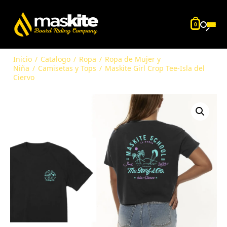
0
Inicio
/
Catalogo
/
Ropa
/
Ropa de Mujer y
Niña
/
Camisetas y Tops
/
Maskite Girl Crop Tee-Isla del
Ciervo