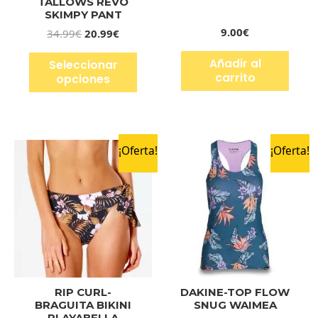
TALLOWS REVO
SKIMPY PANT
9.00
€
34.99
€
20.99
€
Añadir al
Seleccionar
carrito
opciones
¡Oferta!
¡Oferta!
RIP CURL-
DAKINE-TOP FLOW
BRAGUITA BIKINI
SNUG WAIMEA
PLAYABELLA