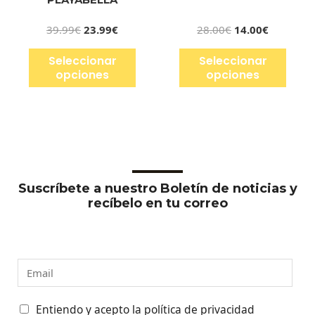
39.99
€
23.99
€
28.00
€
14.00
€
Seleccionar
Seleccionar
opciones
opciones
Suscríbete a nuestro Boletín de noticias y
recíbelo en tu correo
E
m
a
C
Entiendo y acepto la política de privacidad