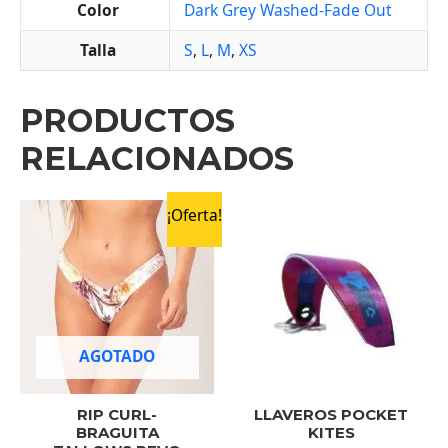
Color
Dark Grey Washed-Fade Out
Talla
S
,
L
,
M
,
XS
PRODUCTOS
RELACIONADOS
¡Oferta!
AGOTADO
RIP CURL-
LLAVEROS POCKET
BRAGUITA
KITES