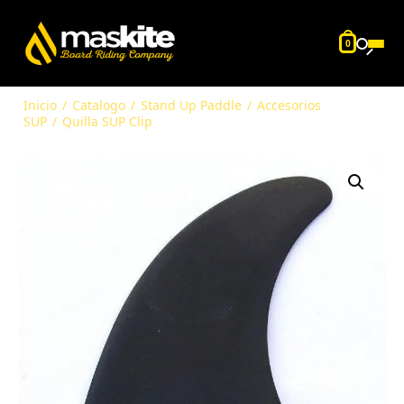
0
Inicio
/
Catalogo
/
Stand Up Paddle
/
Accesorios
SUP
/
Quilla SUP Clip