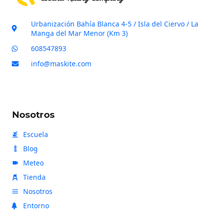
r
i
Urbanización Bahía Blanca 4-5 / Isla del Ciervo / La
f
Manga del Mar Menor (Km 3)
i
608547893
c
info@maskite.com
a
c
i
ó
Nosotros
n
Escuela
Blog
Meteo
Tienda
Nosotros
Entorno