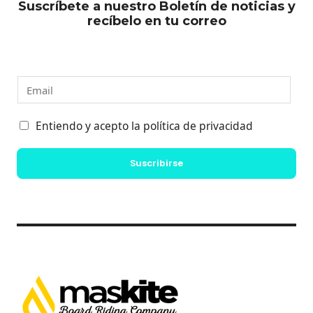
Suscríbete a nuestro Boletín de noticias y
recíbelo en tu correo
E
m
a
C
Entiendo y acepto la política de privacidad
i
a
l
s
Suscribirse
*
i
l
l
a
s
d
e
v
e