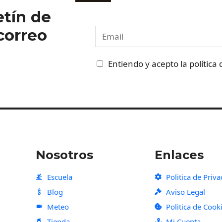
etín de
 correo
E
m
a
C
Entiendo y acepto la política
i
a
l
s
*
i
l
l
a
Nosotros
Enlaces
s
d
Escuela
Politica de Priv
e
Blog
Aviso Legal
v
Meteo
Politica de Cook
e
Tienda
Mi Cuenta