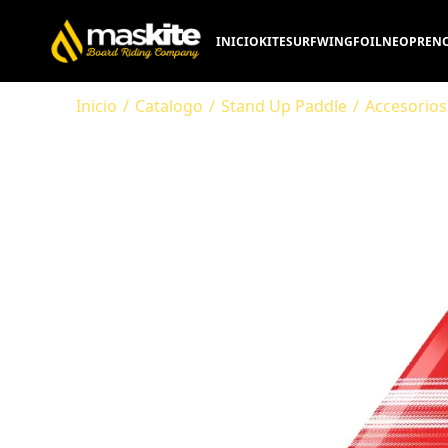
INICIO
KITESURF
WINGFOIL
NEOPRENO
Inicio
/
Catalogo
/
Stand Up Paddle
/
Accesorio