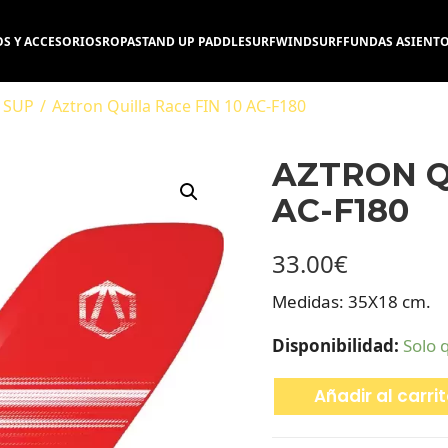
S Y ACCESORIOS
ROPA
STAND UP PADDLE
SURF
WINDSURF
FUNDAS ASIENT
s SUP
/
Aztron Quilla Race FIN 10 AC-F180
AZTRON Q
AC-F180
33.00
€
Medidas: 35X18 cm.
Disponibilidad:
Solo 
Añadir al carri