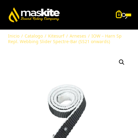
0
Inicio
/
Catalogo
/
Kitesurf
/
Arneses
/
IOW – Harn Sp
Repl. Webbing Slider Spectre-Bar (SS21 onwards)