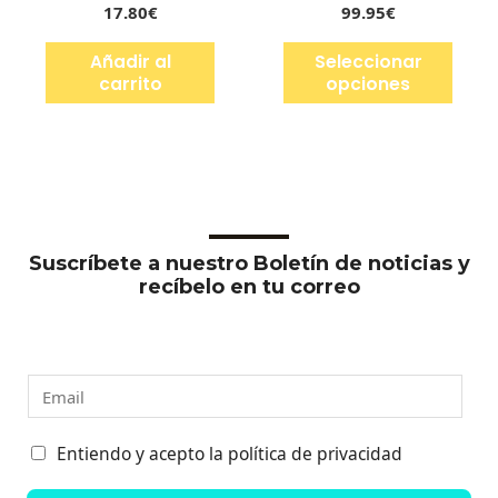
17.80
€
99.95
€
Añadir al
Seleccionar
carrito
opciones
Suscríbete a nuestro Boletín de noticias y
recíbelo en tu correo
E
m
a
C
Entiendo y acepto la política de privacidad
i
a
l