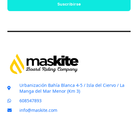
s
Suscribirse
*
i
l
l
a
s
d
e
v
e
r
i
Urbanización Bahía Blanca 4-5 / Isla del Ciervo / La
f
Manga del Mar Menor (Km 3)
i
608547893
c
info@maskite.com
a
c
i
ó