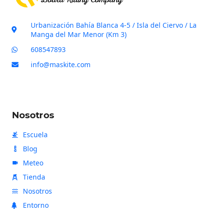
r
i
Urbanización Bahía Blanca 4-5 / Isla del Ciervo / La
f
Manga del Mar Menor (Km 3)
i
608547893
c
info@maskite.com
a
c
i
ó
Nosotros
n
Escuela
Blog
Meteo
Tienda
Nosotros
Entorno