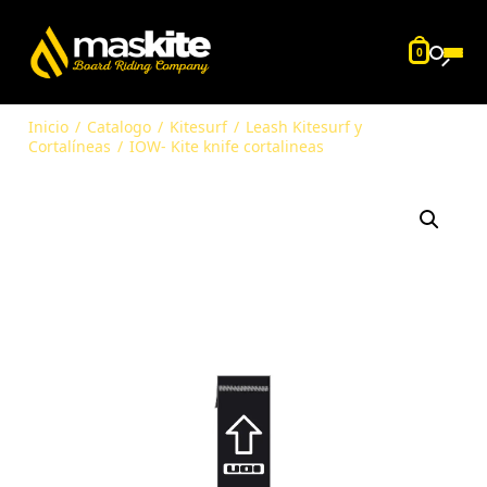
0
Inicio
/
Catalogo
/
Kitesurf
/
Leash Kitesurf y
Cortalíneas
/
IOW- Kite knife cortalineas