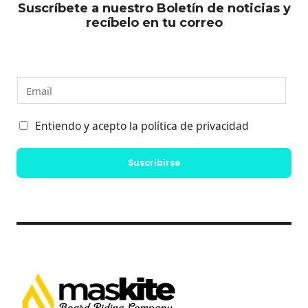
Suscríbete a nuestro Boletín de noticias y
recíbelo en tu correo
E
m
a
C
Entiendo y acepto la política de privacidad
i
a
l
s
Suscribirse
*
i
l
l
a
s
d
e
v
e