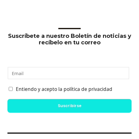
Suscríbete a nuestro Boletín de noticias y
recíbelo en tu correo
E
m
a
C
Entiendo y acepto la política de privacidad
i
a
l
s
Suscribirse
*
i
l
l
a