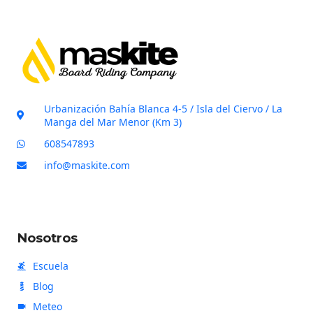
s
d
e
v
e
r
i
Urbanización Bahía Blanca 4-5 / Isla del Ciervo / La
f
Manga del Mar Menor (Km 3)
i
608547893
c
info@maskite.com
a
c
i
ó
Nosotros
n
Escuela
Blog
Meteo