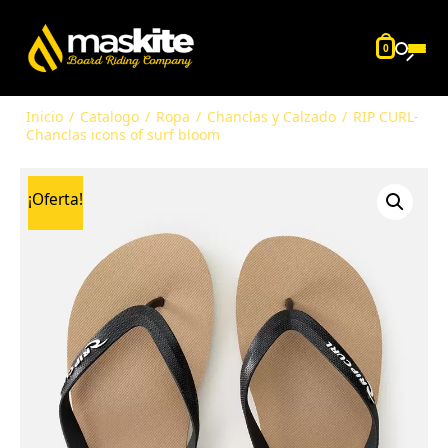
0
Inicio
/
Catalogo
/
Ropa
/
Chanclas y Calzado
/
RIP CURL-
Chanclas icons of surf bloom
¡Oferta!