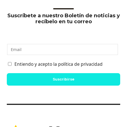
Suscríbete a nuestro Boletín de noticias y
recíbelo en tu correo
E
m
a
C
Entiendo y acepto la política de privacidad
i
a
l
s
Suscribirse
*
i
l
l
a
s
d
e