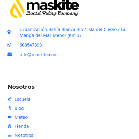
v
e
r
i
Urbanización Bahía Blanca 4-5 / Isla del Ciervo / La
f
Manga del Mar Menor (Km 3)
i
608547893
c
info@maskite.com
a
c
i
ó
Nosotros
n
Escuela
Blog
Meteo
Tienda
Nosotros